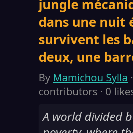
jungle mécaniq
dans une nuit 
survivent les b
deux, une barr
By
Mamichou Sylla
·
contributors · 0 like
A world divided 
poverty, where the