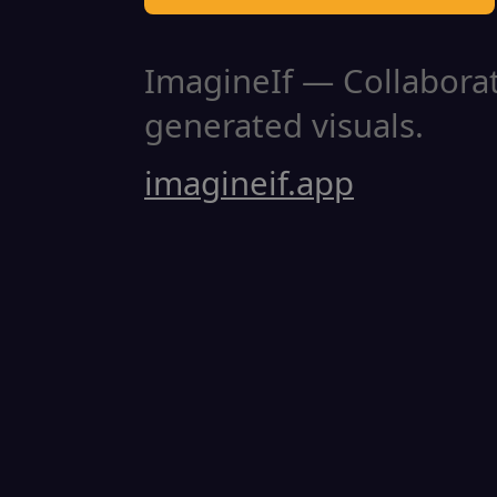
ImagineIf — Collaborati
generated visuals.
imagineif.app