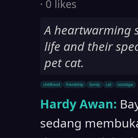
· 0 likes
A heartwarming st
life and their spe
pet cat.
childhood
friendship
family
cat
nostalgia
Hardy Awan:
Bay
sedang membuka a