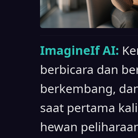
ImagineIf AI:
K
berbicara dan ber
berkembang, da
saat pertama kal
hewan peliharaa