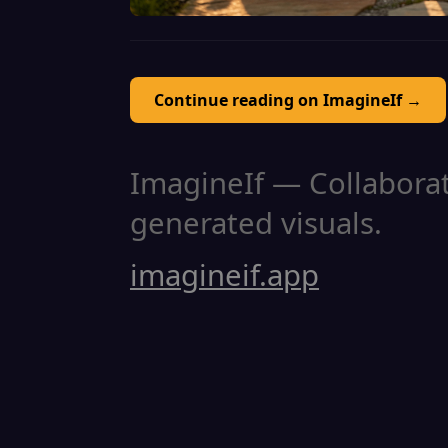
Continue reading on ImagineIf →
ImagineIf — Collaborati
generated visuals.
imagineif.app