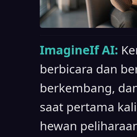
ImagineIf AI:
K
berbicara dan ber
berkembang, da
saat pertama kal
hewan peliharaa