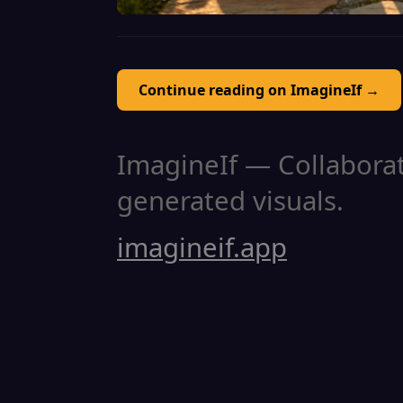
Continue reading on ImagineIf →
ImagineIf — Collaborati
generated visuals.
imagineif.app