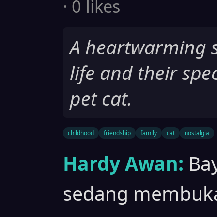
· 0 likes
A heartwarming st
life and their spe
pet cat.
childhood
friendship
family
cat
nostalgia
Hardy Awan:
Bay
sedang membuka a