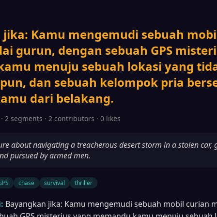
jika: Kamu mengemudi sebuah mobil
dai gurun, dengan sebuah GPS mister
mu menuju sebuah lokasi yang tida
pun, dan sebuah kelompok pria bers
amu dari belakang.
· 2 segments · 2 contributors · 0 likes
ture about navigating a treacherous desert storm in a stolen car, 
and pursued by armed men.
GPS
chase
survival
thriller
:
Bayangkan jika: Kamu mengemudi sebuah mobil curian me
buah GPS misterius yang memandu kamu menuju sebuah lo