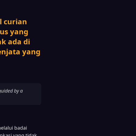
 curian
ius yang
k ada di
enjata yang
guided by a
lalui badai
kasi yang tidak