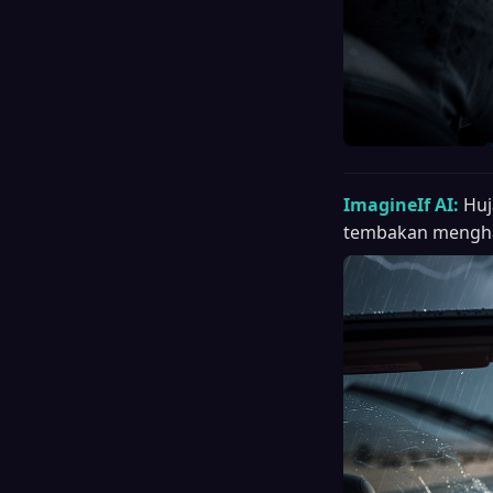
ImagineIf AI:
Huj
tembakan mengha