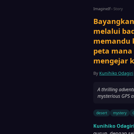
ImagineIf
› Story
Bayangkan 
melalui ba
memandu ka
peta mana 
mengejar k
By
Kunihiko Odagiri
A thrilling adven
mysterious GPS 
desert
mystery
Kunihiko Odagiri
gurun, dengan se