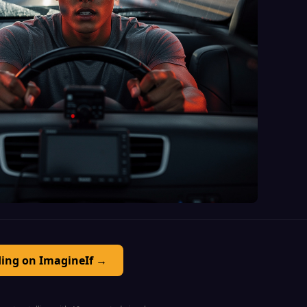
ding on ImagineIf →