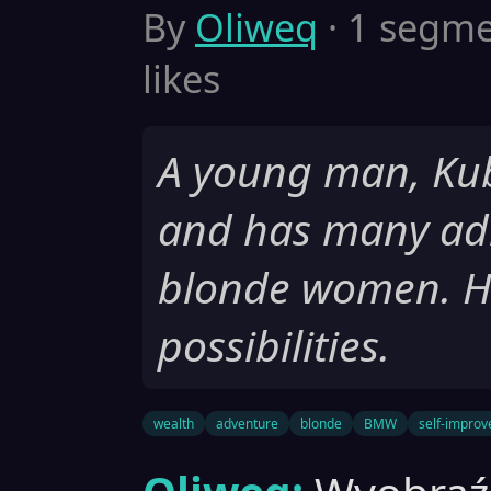
By
Oliweq
· 1 segmen
likes
A young man, Kuba,
and has many adm
blonde women. His 
possibilities.
wealth
adventure
blonde
BMW
self-impro