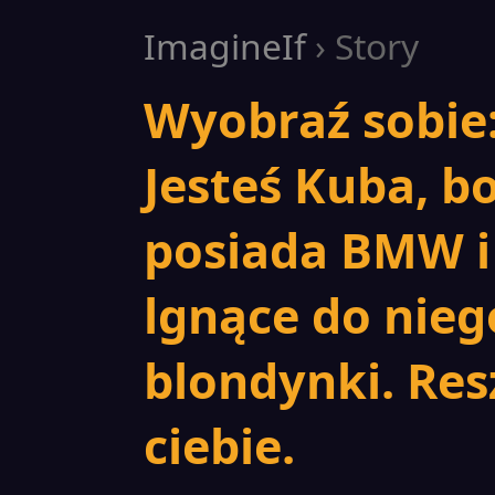
ImagineIf
› Story
Wyobraź sobie:
Jesteś Kuba, b
posiada BMW i
lgnące do nieg
blondynki. Res
ciebie.