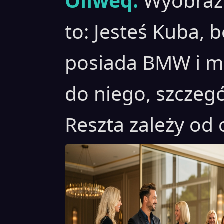
Oliweq:
Wyobraź 
to: Jesteś Kuba, 
posiada BMW i m
do niego, szczegó
Reszta zależy od c