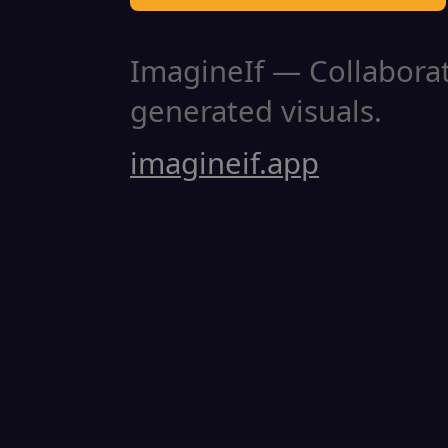
ImagineIf — Collaborati
generated visuals.
imagineif.app