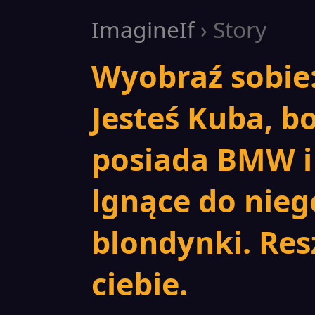
ImagineIf
› Story
Wyobraź sobie:
Jesteś Kuba, b
posiada BMW i
lgnące do nieg
blondynki. Res
ciebie.