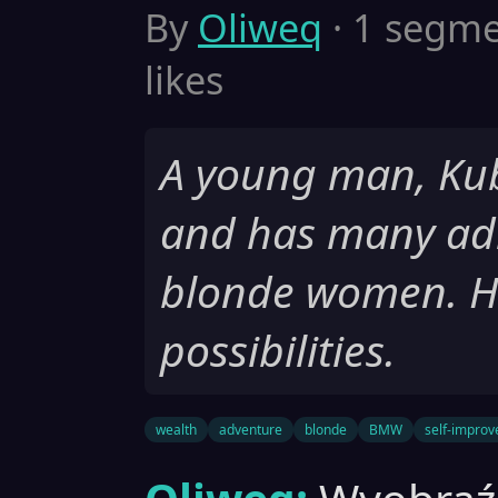
By
Oliweq
· 1 segmen
likes
A young man, Kuba,
and has many adm
blonde women. His 
possibilities.
wealth
adventure
blonde
BMW
self-impro