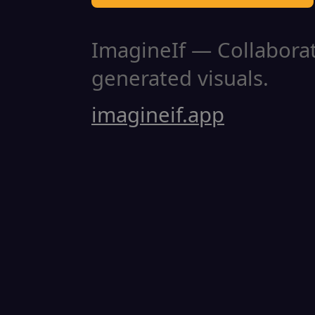
ImagineIf — Collaborati
generated visuals.
imagineif.app