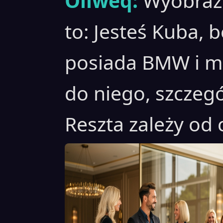
Oliweq:
Wyobraź 
to: Jesteś Kuba, 
posiada BMW i m
do niego, szczegó
Reszta zależy od c