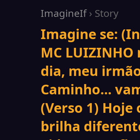
ImagineIf
› Story
Imagine se: (In
MC LUIZINHO na
dia, meu irmão.
Caminho... vam
(Verso 1) Hoje o
brilha diferen