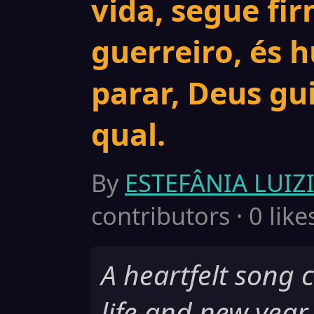
vida, segue fi
guerreiro, és 
parar, Deus gu
qual.
By
ESTEFÂNIA LUI
contributors · 0 like
A heartfelt song 
life and new year