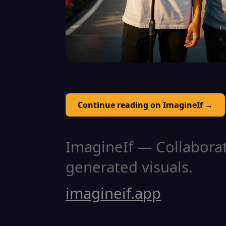
Continue reading on ImagineIf →
ImagineIf — Collaborati
generated visuals.
imagineif.app