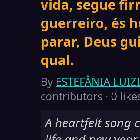
vida, segue fi
guerreiro, és 
parar, Deus gu
qual.
By
ESTEFÂNIA LUI
contributors · 0 like
A heartfelt song 
life and new year