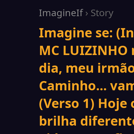
ImagineIf
› Story
Imagine se: (In
MC LUIZINHO na
dia, meu irmão.
Caminho... vam
(Verso 1) Hoje o
brilha diferen