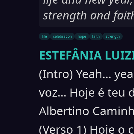
strength and fait
life
celebration
hope
faith
strength
ESTEFÂNIA LUIZ
(Intro) Yeah... y
voz... Hoje é teu 
Albertino Caminh
(Verso 1) Hoje o c