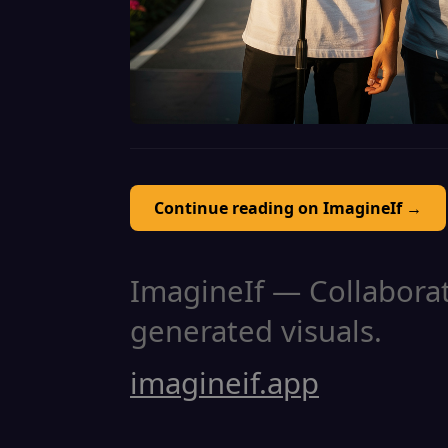
Continue reading on ImagineIf →
ImagineIf — Collaborati
generated visuals.
imagineif.app