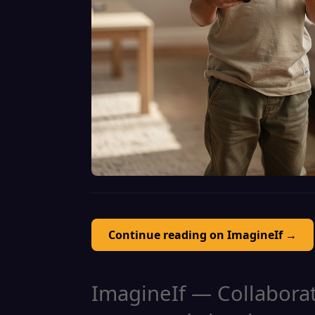
Continue reading on ImagineIf →
ImagineIf — Collaborati