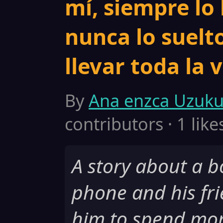
mí, siempre lo 
nunca lo suelt
llevar toda la v
By
Ana enzca Uzuku
contributors · 1 like
A story about a b
phone and his frie
him to spend mor