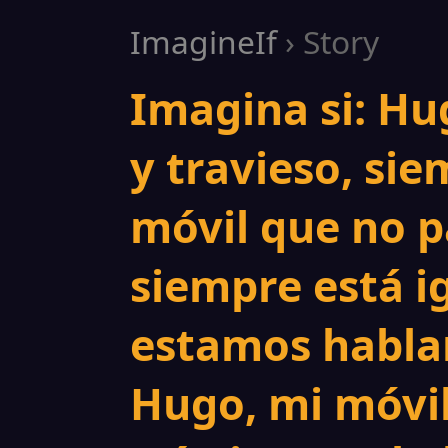
ImagineIf
› Story
Imagina si: Hu
y travieso, sie
móvil que no p
siempre está i
estamos hablan
Hugo, mi móvil