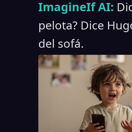
ImagineIf AI:
Di
pelota? Dice Hug
del sofá.