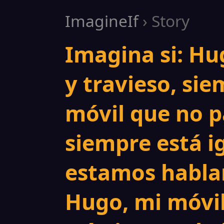
ImagineIf
› Story
Imagina si: Hu
y travieso, sie
móvil que no p
siempre está i
estamos hablan
Hugo, mi móvil