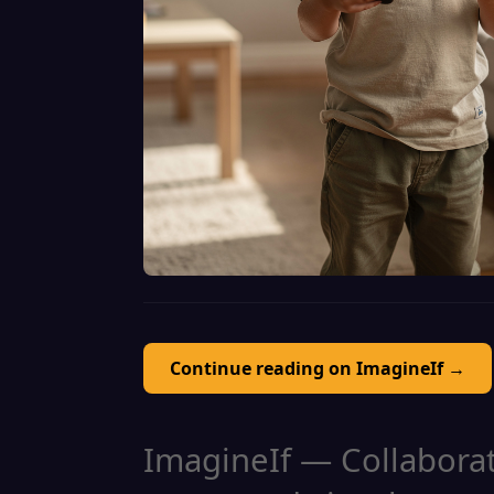
Continue reading on ImagineIf →
ImagineIf — Collaborati