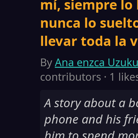
mí, siempre lo 
nunca lo suelt
llevar toda la v
By
Ana enzca Uzuku
contributors · 1 like
A story about a b
phone and his frie
him to spend mor