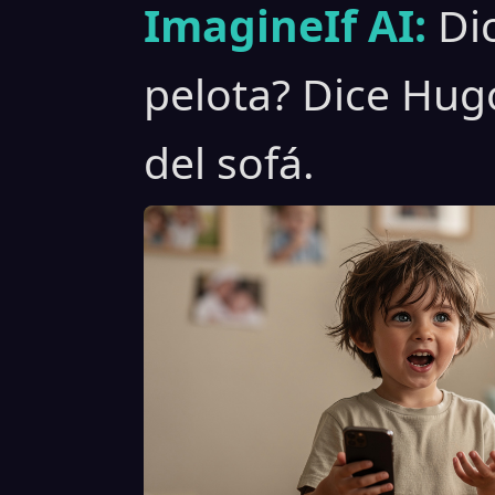
ImagineIf AI:
Di
pelota? Dice Hug
del sofá.