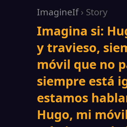
ImagineIf
› Story
Imagina si: Hu
y travieso, sie
móvil que no p
siempre está i
estamos hablan
Hugo, mi móvil