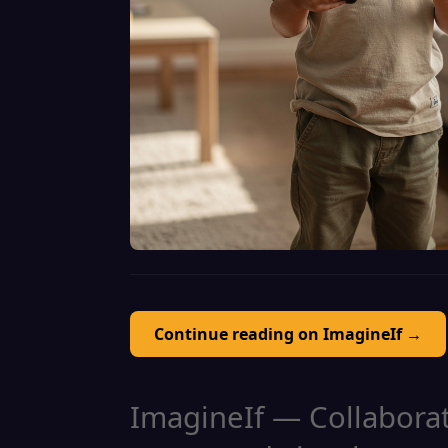
Continue reading on ImagineIf →
ImagineIf — Collaborati