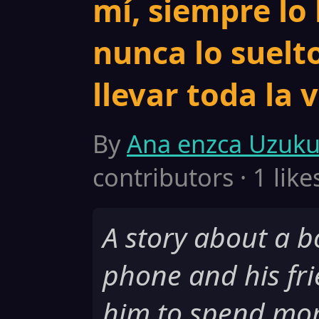
mí, siempre lo 
nunca lo suelt
llevar toda la v
By
Ana enzca Uzuku
contributors · 1 like
A story about a b
phone and his frie
him to spend mor