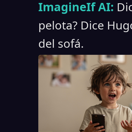
ImagineIf AI:
Di
pelota? Dice Hug
del sofá.