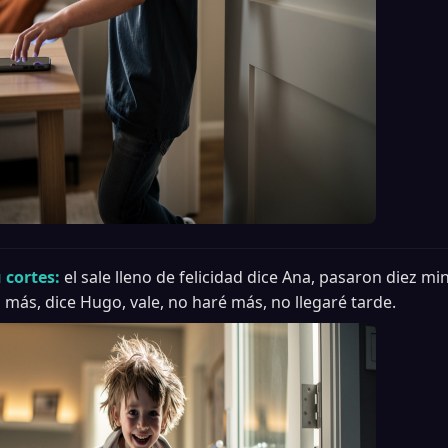
 cortes:
el sale lleno de felicidad dice Ana, pasaron diez mi
 más, dice Hugo, vale, no haré más, no llegaré tarde.