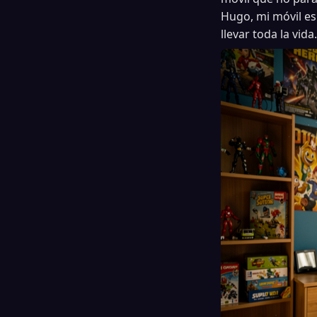
Hugo, mi móvil es 
llevar toda la vida.