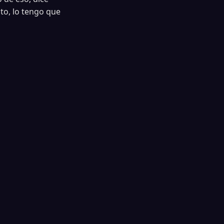
lto, lo tengo que