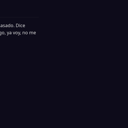
pasado. Dice
go, ya voy, no me