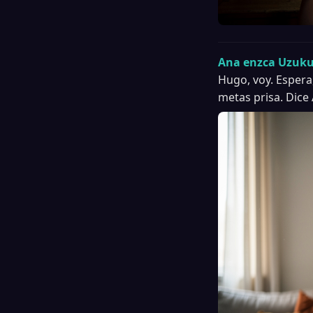
Ana enzca Uzuku
Hugo, voy. Espera,
metas prisa. Dice 