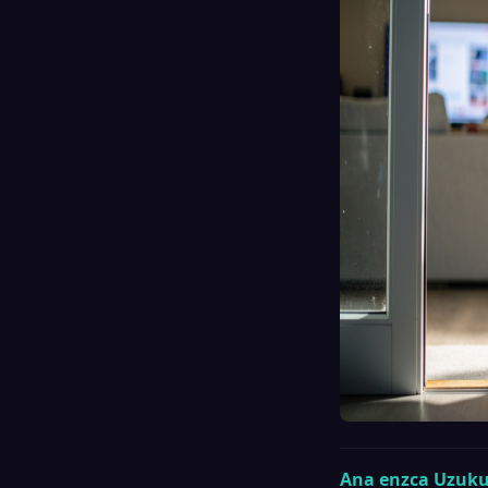
Ana enzca Uzuku