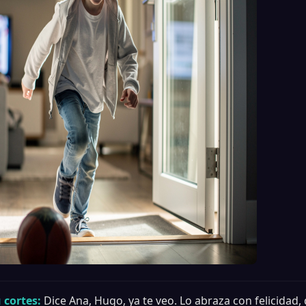
 cortes:
Dice Ana, Hugo, ya te veo. Lo abraza con felicidad,