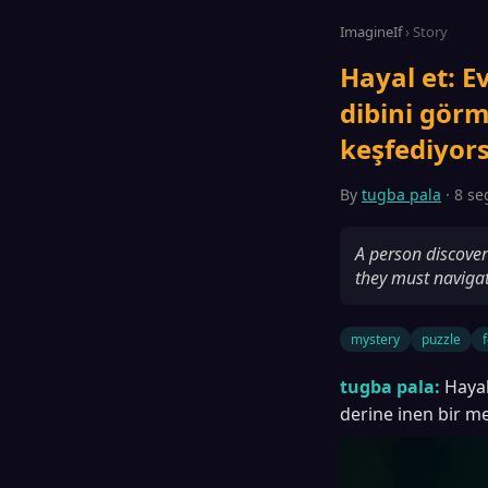
ImagineIf
› Story
Hayal et: E
dibini gör
keşfediyor
By
tugba pala
· 8 se
A person discove
they must navigat
mystery
puzzle
tugba pala:
Hayal
derine inen bir m