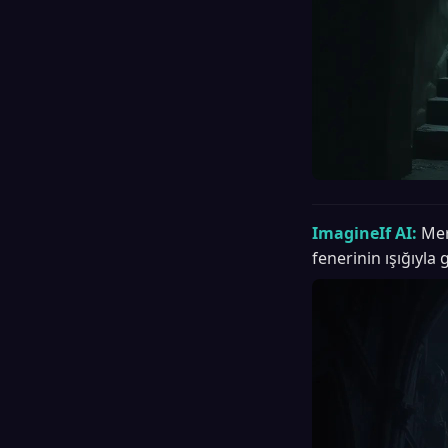
ImagineIf AI:
Mer
fenerinin ışığıyla