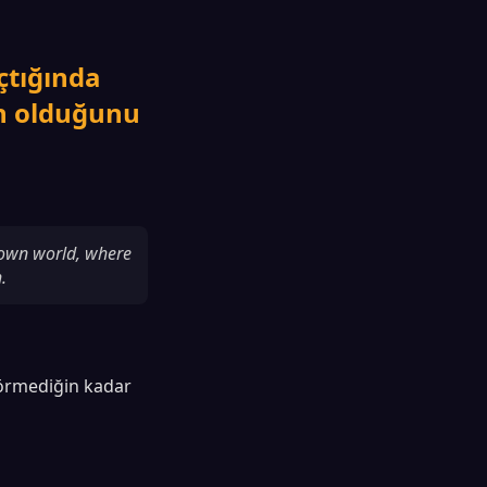
çtığında
en olduğunu
nown world, where
.
 görmediğin kadar