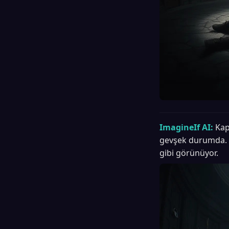
ImagineIf AI:
Kap
gevşek durumda. Ka
gibi görünüyor.