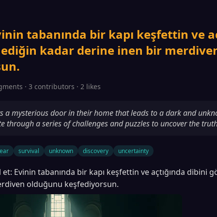
vinin tabanında bir kapı keşfettin ve a
mediğin kadar derine inen bir merdiv
sun.
gments · 3 contributors · 2 likes
rs a mysterious door in their home that leads to a dark and unk
e through a series of challenges and puzzles to uncover the truth
fear
survival
unknown
discovery
uncertainty
 et: Evinin tabanında bir kapı keşfettin ve açtığında dibini
erdiven olduğunu keşfediyorsun.