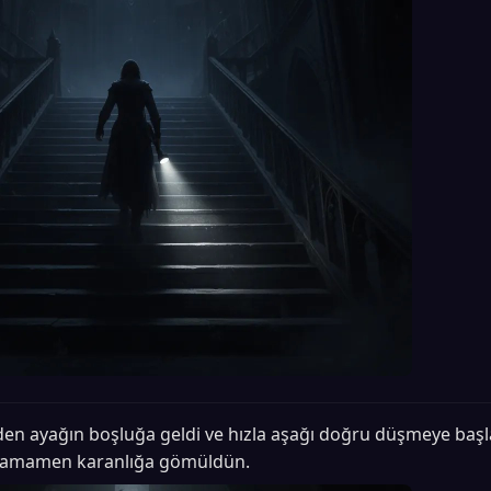
den ayağın boşluğa geldi ve hızla aşağı doğru düşmeye başla
e tamamen karanlığa gömüldün.