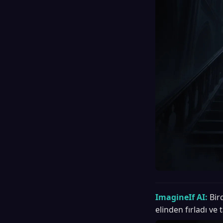
ImagineIf AI:
Bir
elinden fırladı v