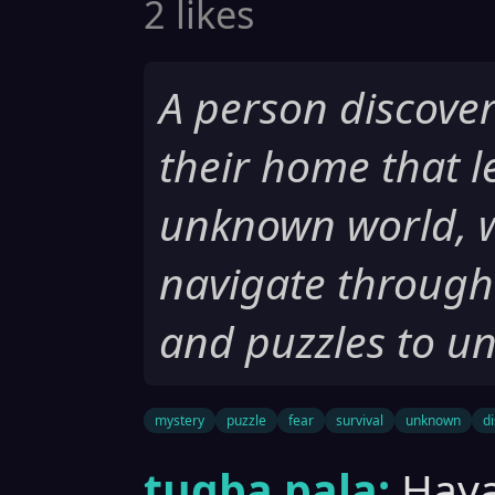
2 likes
A person discover
their home that l
unknown world, 
navigate through 
and puzzles to un
mystery
puzzle
fear
survival
unknown
d
tugba pala:
Haya