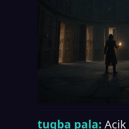
tugba pala:
Acik