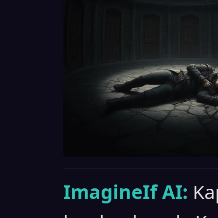
ImagineIf AI:
Kap