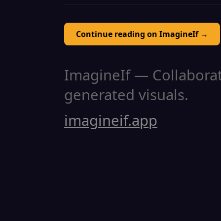
Continue reading on ImagineIf →
ImagineIf — Collaborati
generated visuals.
imagineif.app