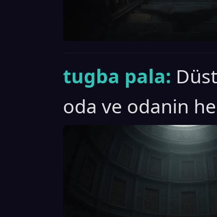
tugba pala:
Düst
oda ve odanin her