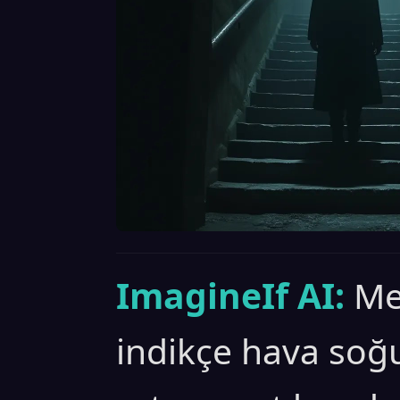
ImagineIf AI:
Me
indikçe hava soğu