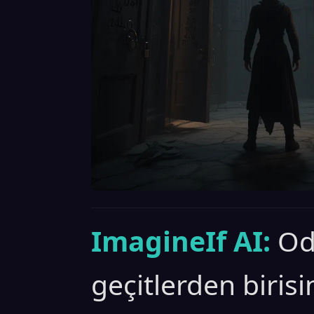
ImagineIf AI:
Od
geçitlerden birisi