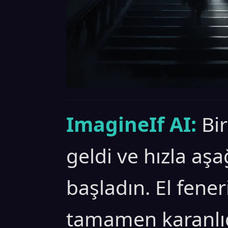
ImagineIf AI:
Bi
geldi ve hızla a
başladın. El fener
tamamen karanlı