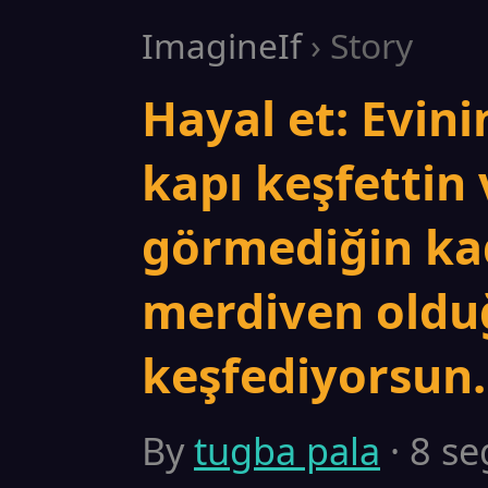
ImagineIf
› Story
Hayal et: Evini
kapı keşfettin 
görmediğin kad
merdiven old
keşfediyorsun.
By
tugba pala
· 8 se