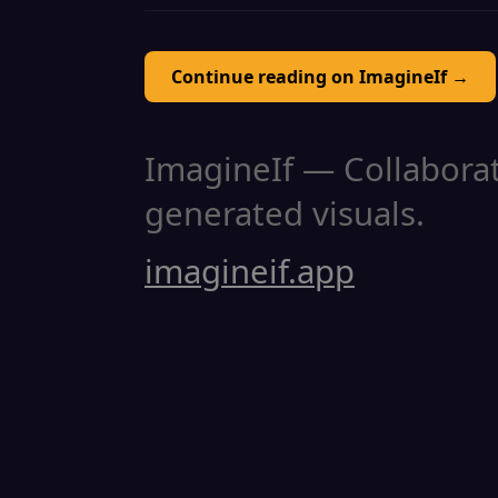
Continue reading on ImagineIf →
ImagineIf — Collaborati
generated visuals.
imagineif.app