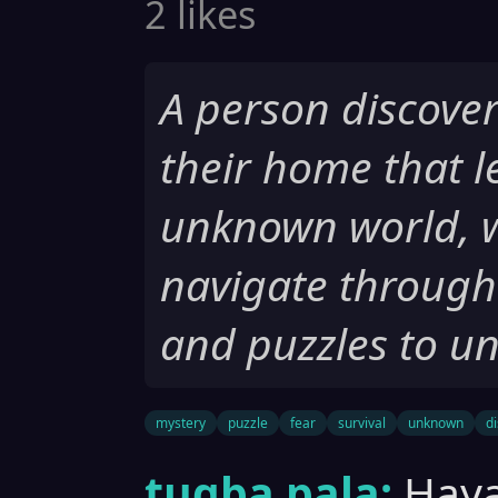
2 likes
A person discover
their home that l
unknown world, 
navigate through 
and puzzles to un
mystery
puzzle
fear
survival
unknown
d
tugba pala:
Haya