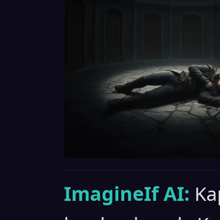
ImagineIf AI:
Kap