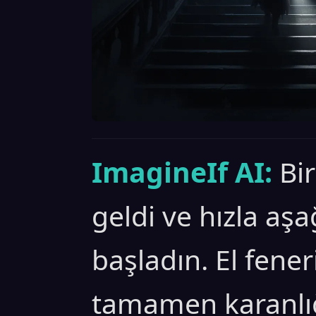
ImagineIf AI:
Bi
geldi ve hızla a
başladın. El fener
tamamen karanlı