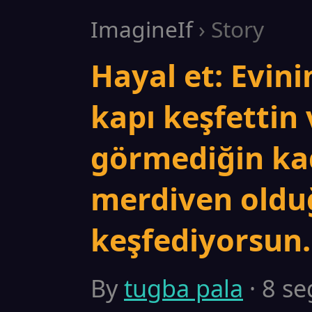
ImagineIf
› Story
Hayal et: Evini
kapı keşfettin 
görmediğin kad
merdiven old
keşfediyorsun.
By
tugba pala
· 8 se