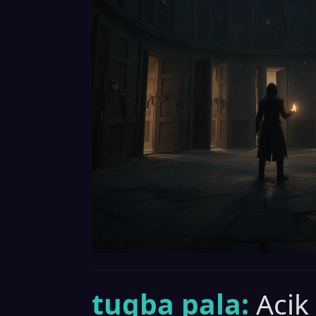
tugba pala:
Acik