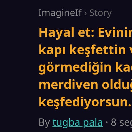
ImagineIf
› Story
Hayal et: Evini
kapı keşfettin 
görmediğin kad
merdiven old
keşfediyorsun.
By
tugba pala
· 8 se