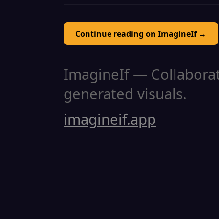
Continue reading on ImagineIf →
ImagineIf — Collaborati
generated visuals.
imagineif.app