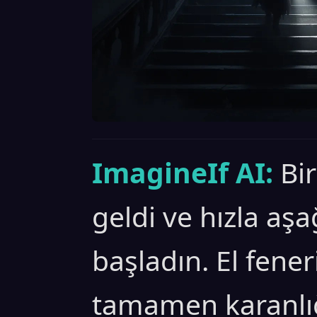
ImagineIf AI:
Bi
geldi ve hızla a
başladın. El fener
tamamen karanlı