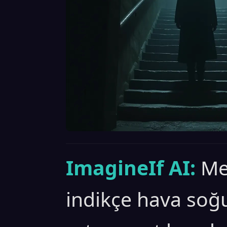
ImagineIf AI:
Me
indikçe hava soğu