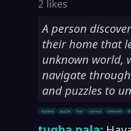
2 likes
A person discover
their home that l
unknown world, 
navigate through 
and puzzles to un
mystery
puzzle
fear
survival
unknown
d
tugba pala:
Haya