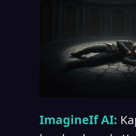
ImagineIf AI:
Kap