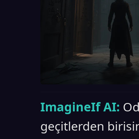
ImagineIf AI:
Od
geçitlerden birisi