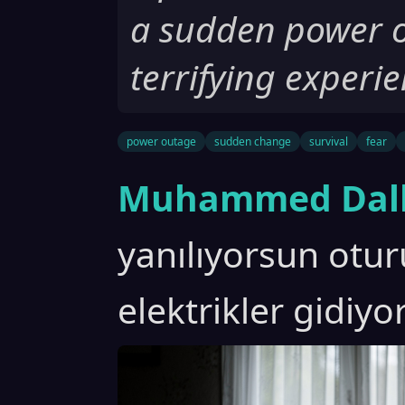
a sudden power ou
terrifying experie
power outage
sudden change
survival
fear
Muhammed Dall
yanılıyorsun otu
elektrikler gidiyor