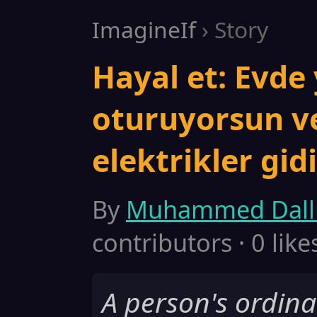
ImagineIf
› Story
Hayal et: Evde
oturuyorsun ve
elektrikler gid
By
Muhammed Dall
contributors · 0 like
A person's ordinar