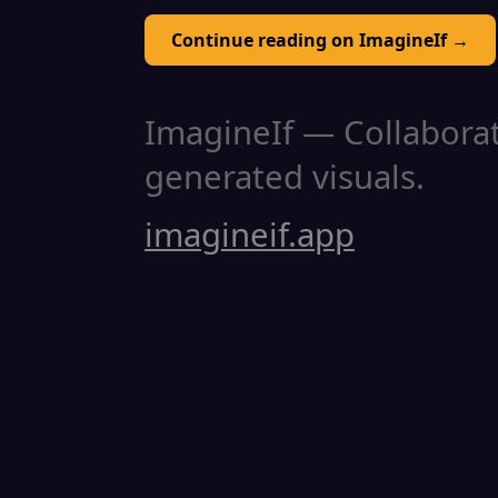
Continue reading on ImagineIf →
ImagineIf — Collaborati
generated visuals.
imagineif.app