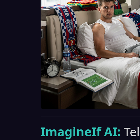
ImagineIf AI:
Te