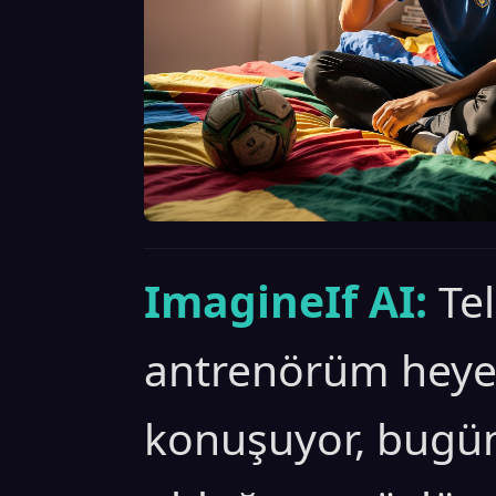
ImagineIf AI:
Te
antrenörüm heyec
konuşuyor, bugü