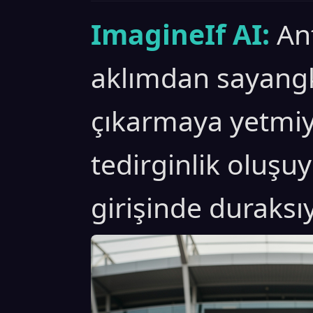
ImagineIf AI:
An
aklımdan sayangk
çıkarmaya yetmiyo
tedirginlik oluşu
girişinde duraks