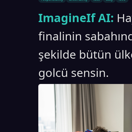
ImagineIf AI:
Ha
finalinin sabahın
şekilde bütün ül
golcü sensin.