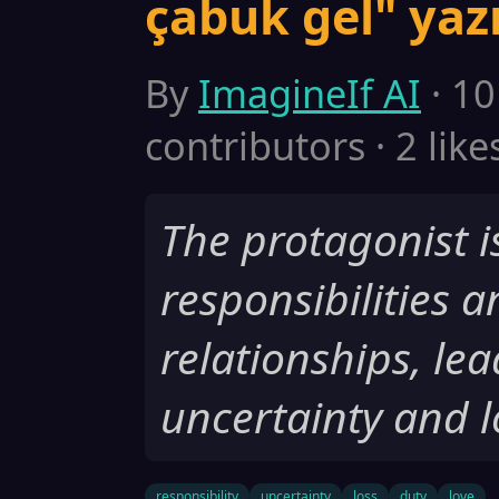
çabuk gel" yaz
By
ImagineIf AI
· 10
contributors · 2 like
The protagonist i
responsibilities 
relationships, lea
uncertainty and l
responsibility
uncertainty
loss
duty
love