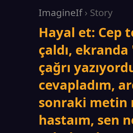
ImagineIf
› Story
Hayal et: Cep 
çaldı, ekranda
çağrı yazıyordu
cevapladım, a
sonraki metin
hastaım, sen n