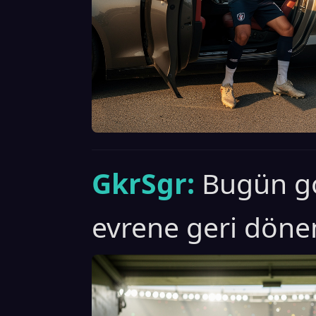
GkrSgr:
Bugün g
evrene geri döne