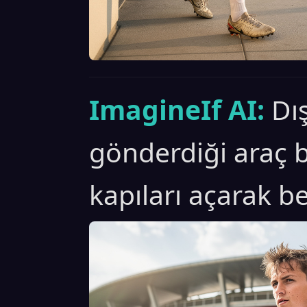
ImagineIf AI:
Dı
gönderdiği araç b
kapıları açarak be