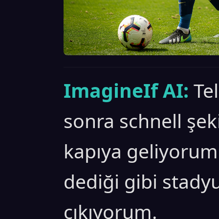
ImagineIf AI:
Te
sonra schnell şek
kapıya geliyoru
dediği gibi stady
çıkıyorum.