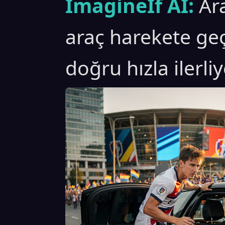
ImagineIf AI:
Ar
araç harekete ge
doğru hızla ilerli