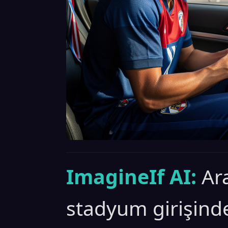
ImagineIf AI:
Ar
stadyum girişind