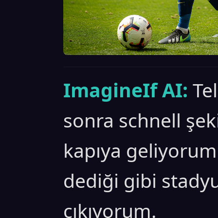
ImagineIf AI:
Te
sonra schnell şek
kapıya geliyoru
dediği gibi stady
çıkıyorum.