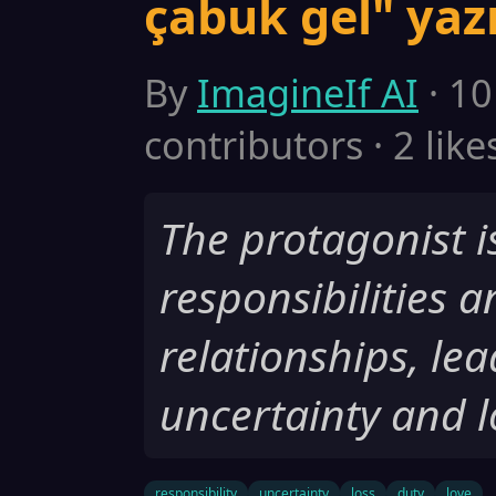
çabuk gel" yaz
By
ImagineIf AI
· 10
contributors · 2 like
The protagonist i
responsibilities 
relationships, lea
uncertainty and l
responsibility
uncertainty
loss
duty
love