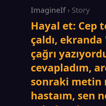
ImagineIf
› Story
Hayal et: Cep 
çaldı, ekranda
çağrı yazıyordu
cevapladım, a
sonraki metin
hastaım, sen n