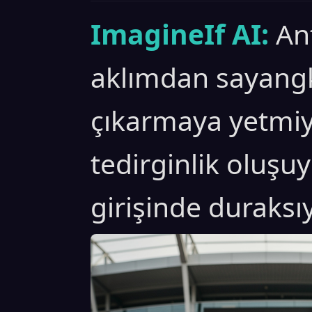
ImagineIf AI:
An
aklımdan sayangk
çıkarmaya yetmiyo
tedirginlik oluşu
girişinde duraks