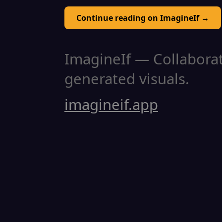
Continue reading on ImagineIf →
ImagineIf — Collaborati
generated visuals.
imagineif.app