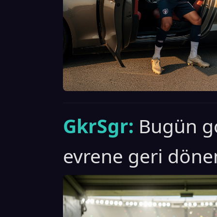
GkrSgr:
Bugün g
evrene geri döne