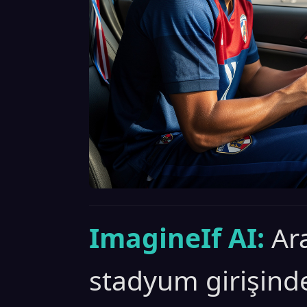
ImagineIf AI:
Ar
stadyum girişind