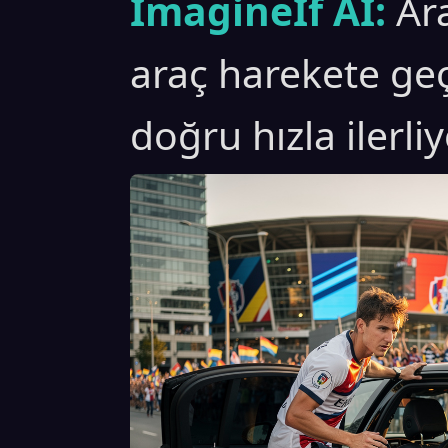
ImagineIf AI:
Ar
araç harekete ge
doğru hızla ilerli