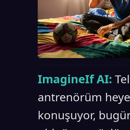
ImagineIf AI:
Te
antrenörüm heyec
konuşuyor, bugü