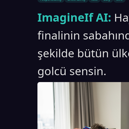
ImagineIf AI:
Ha
finalinin sabahın
şekilde bütün ül
golcü sensin.