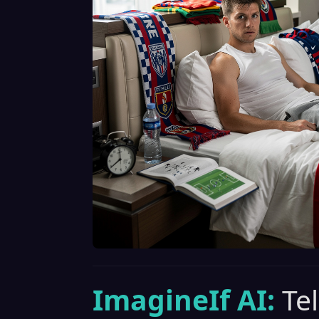
ImagineIf AI:
Te