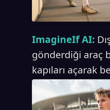
ImagineIf AI:
Dı
gönderdiği araç b
kapıları açarak be