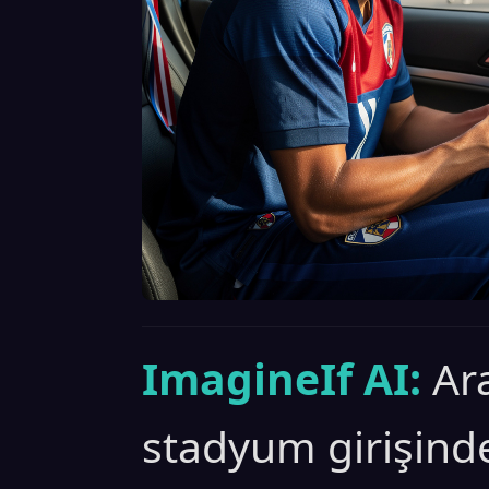
ImagineIf AI:
Ar
stadyum girişind