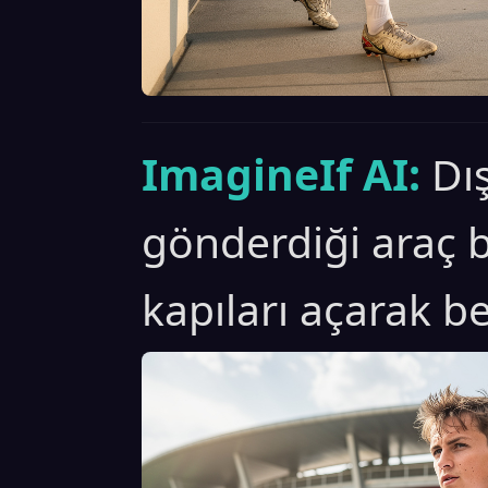
ImagineIf AI:
Dı
gönderdiği araç b
kapıları açarak be