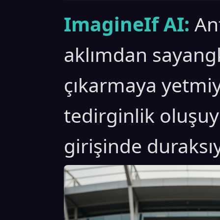
ImagineIf AI:
An
aklımdan sayangk
çıkarmaya yetmiyo
tedirginlik oluşu
girişinde duraks