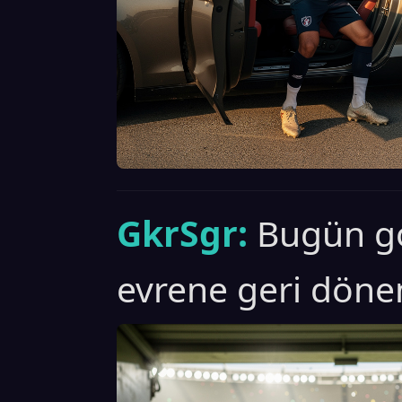
GkrSgr:
Bugün g
evrene geri döne