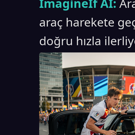
ImagineIf AI:
Ar
araç harekete ge
doğru hızla ilerli