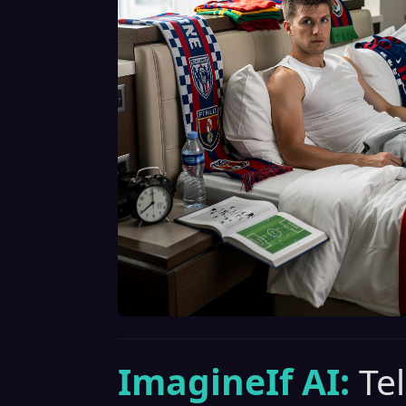
ImagineIf AI:
Te