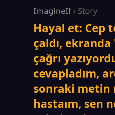
ImagineIf
› Story
Hayal et: Cep 
çaldı, ekranda
çağrı yazıyordu
cevapladım, a
sonraki metin
hastaım, sen n