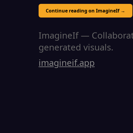
Continue reading on ImagineIf →
ImagineIf — Collaborati
generated visuals.
imagineif.app