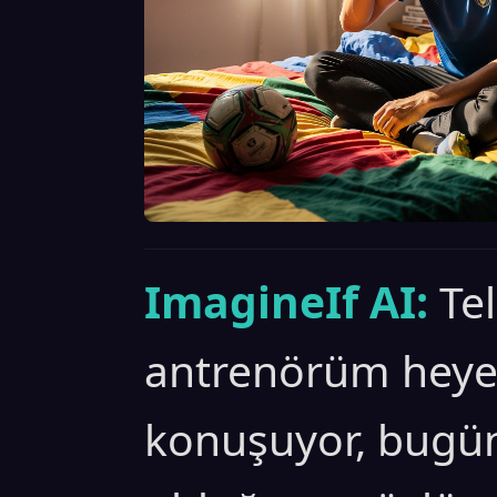
ImagineIf AI:
Te
antrenörüm heyec
konuşuyor, bugü