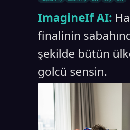
ImagineIf AI:
Ha
finalinin sabahın
şekilde bütün ül
golcü sensin.