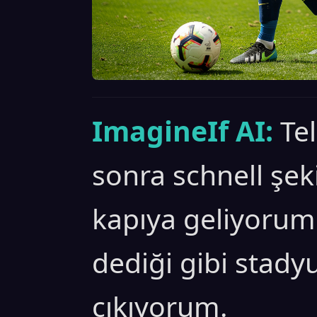
ImagineIf AI:
Te
sonra schnell şek
kapıya geliyoru
dediği gibi stady
çıkıyorum.