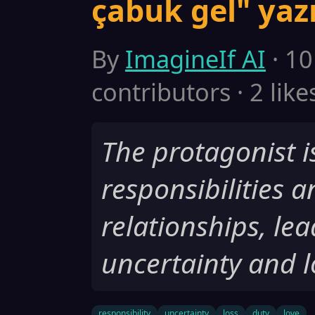
çabuk gel" yaz
By
ImagineIf AI
· 10
contributors · 2 like
The protagonist i
responsibilities 
relationships, lea
uncertainty and l
responsibility
uncertainty
loss
duty
love