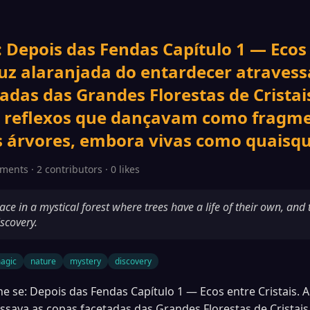
 Depois das Fendas Capítulo 1 — Ecos
 luz alaranjada do entardecer atraves
adas das Grandes Florestas de Cristai
 reflexos que dançavam como fragme
As árvores, embora vivas como quaisqu
ments · 2 contributors · 0 likes
ace in a mystical forest where trees have a life of their own, and 
scovery.
agic
nature
mystery
discovery
e se: Depois das Fendas Capítulo 1 — Ecos entre Cristais. A
ssava as copas facetadas das Grandes Florestas de Cristais