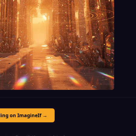
ding on ImagineIf →