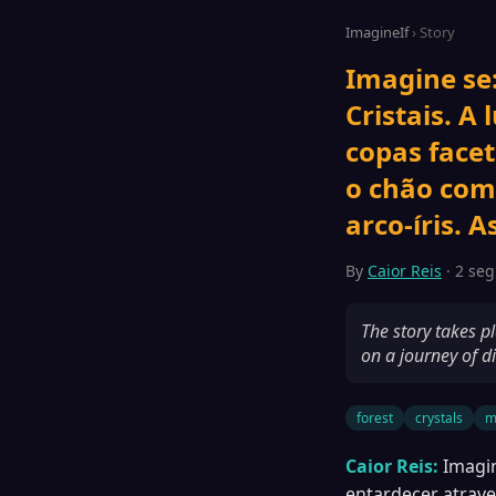
ImagineIf
› Story
Imagine se:
Cristais. A
copas facet
o chão com
arco-íris. 
By
Caior Reis
· 2 seg
The story takes pl
on a journey of di
forest
crystals
m
Caior Reis:
Imagin
entardecer atrave