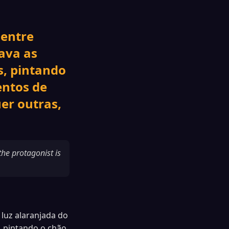
 entre
sava as
s, pintando
ntos de
er outras,
the protagonist is
 luz alaranjada do
, pintando o chão