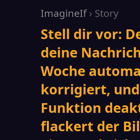
ImagineIf
› Story
Stell dir vor: D
deine Nachrich
Woche automati
korrigiert, un
Funktion deakt
flackert der B