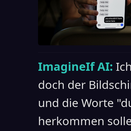
ImagineIf AI:
Ic
doch der Bildsch
und die Worte "du
herkommen sollen