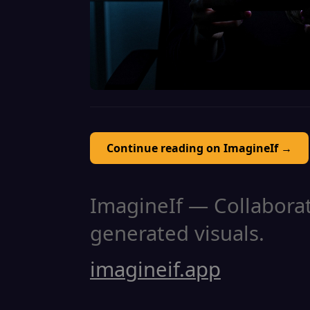
Continue reading on ImagineIf →
ImagineIf — Collaborati
generated visuals.
imagineif.app