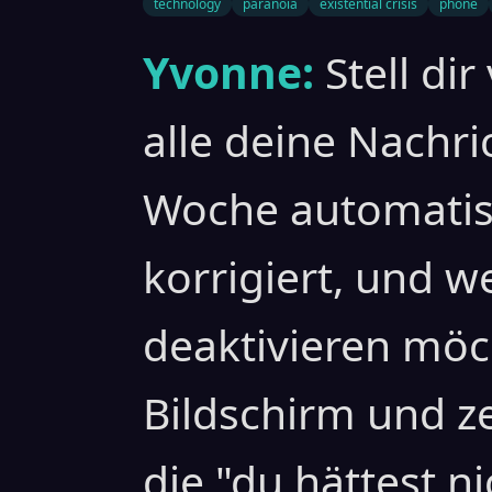
technology
paranoia
existential crisis
phone
Yvonne:
Stell di
alle deine Nachri
Woche automatisc
korrigiert, und 
deaktivieren möch
Bildschirm und ze
die "du hättest 