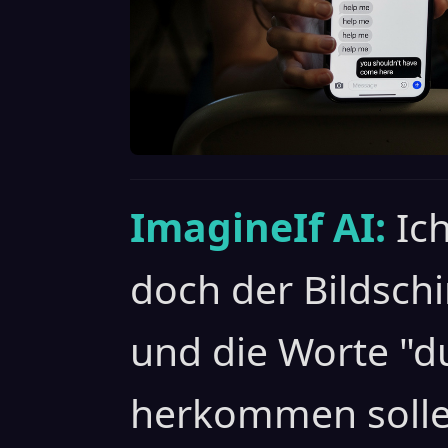
ImagineIf AI:
Ic
doch der Bildsch
und die Worte "du
herkommen sollen