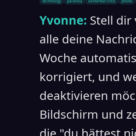
technology
paranoia
existential crisis
phone
Yvonne:
Stell di
alle deine Nachri
Woche automatisc
korrigiert, und 
deaktivieren möch
Bildschirm und ze
die "du hättest 