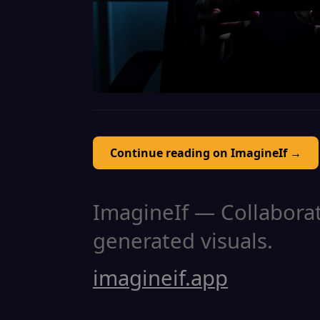
Continue reading on ImagineIf →
ImagineIf — Collaborati
generated visuals.
imagineif.app