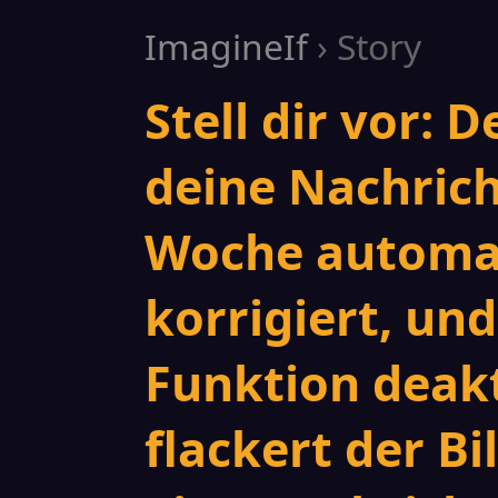
ImagineIf
› Story
Stell dir vor: D
deine Nachrich
Woche automati
korrigiert, un
Funktion deakt
flackert der B