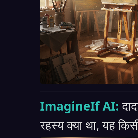
ImagineIf AI:
दाद
रहस्य क्या था, यह किस