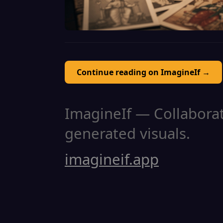
Continue reading on ImagineIf →
ImagineIf — Collaborati
generated visuals.
imagineif.app