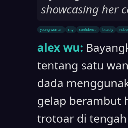
showcasing her c
young woman
city
confidence
beauty
inde
alex wu:
Bayangk
tentang satu wani
dada menggunaka
gelap berambut h
trotoar di tengah