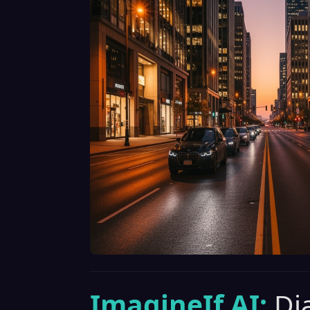
ImagineIf AI:
Di