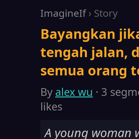
ImagineIf
› Story
Bayangkan jika:
tengah jalan,
semua orang t
By
alex wu
· 3 segme
likes
A young woman wal