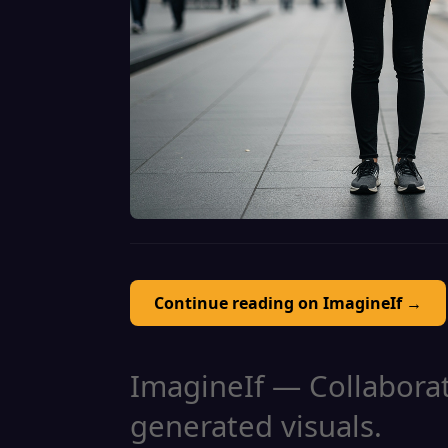
Continue reading on ImagineIf →
ImagineIf — Collaborati
generated visuals.