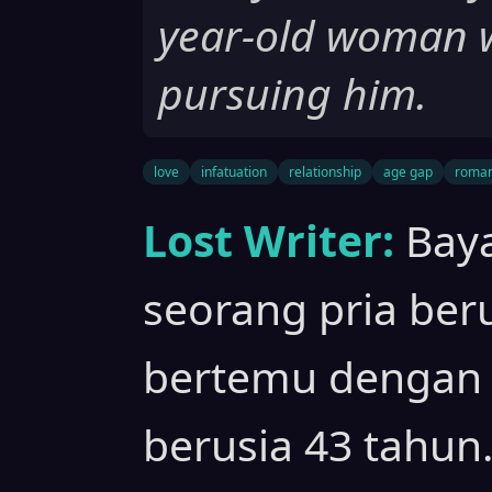
year-old woman w
pursuing him.
love
infatuation
relationship
age gap
roma
Lost Writer:
Baya
seorang pria ber
bertemu dengan 
berusia 43 tahun.