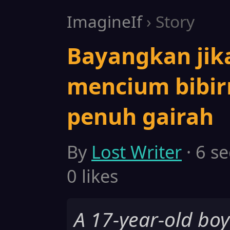
ImagineIf
› Story
Bayangkan jik
mencium bibir
penuh gairah
By
Lost Writer
· 6 se
0 likes
A 17-year-old boy 