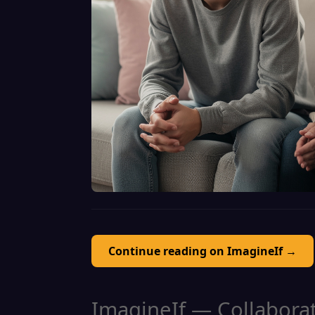
Continue reading on ImagineIf →
ImagineIf — Collaborati