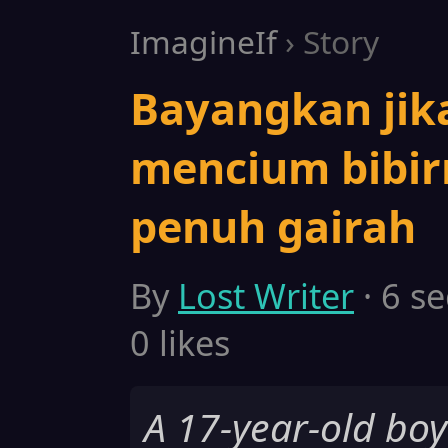
ImagineIf
› Story
Bayangkan jik
mencium bibir
penuh gairah
By
Lost Writer
· 6 se
0 likes
A 17-year-old boy 