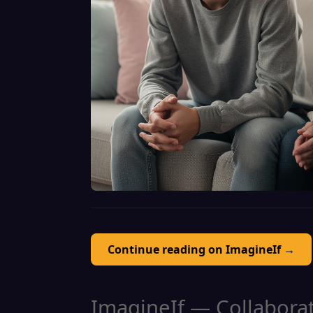
Continue reading on ImagineIf →
ImagineIf — Collaborati