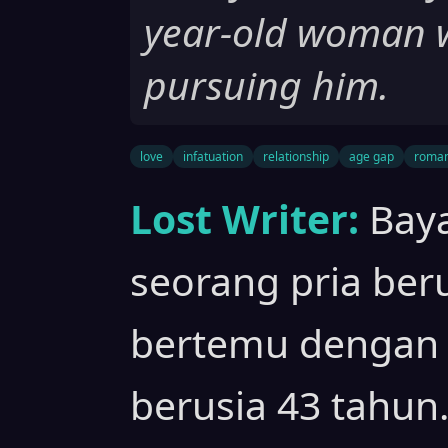
year-old woman w
pursuing him.
love
infatuation
relationship
age gap
roma
Lost Writer:
Baya
seorang pria ber
bertemu dengan 
berusia 43 tahun.