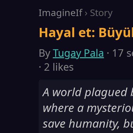
ImagineIf
› Story
Hayal et: Büyük
By
Tugay Pala
· 17 s
· 2 likes
A world plagued b
where a mysterio
save humanity, b