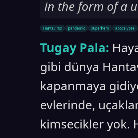
in the form of a 
Hantavirüs
pandemic
superhero
apocalypse
Tugay Pala:
Haya
gibi dünya Hanta
kapanmaya gidiy
evlerinde, uçakla
kimsecikler yok.