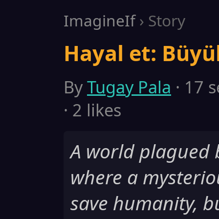
ImagineIf
› Story
Hayal et: Büyük
By
Tugay Pala
· 17 s
· 2 likes
A world plagued b
where a mysterio
save humanity, b