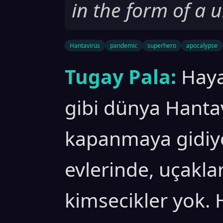
in the form of a 
Hantavirüs
pandemic
superhero
apocalypse
Tugay Pala:
Haya
gibi dünya Hanta
kapanmaya gidiy
evlerinde, uçakla
kimsecikler yok.